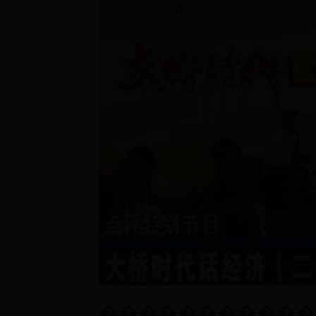
������������Ϊ���ڴ��ž��