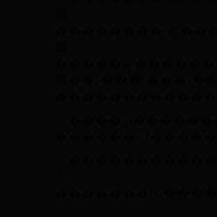
麣
���ִ�����ҵҪ��
麣
��ͨ���ԣ������
麣��չ���أ���չ�������ˣ�����Ӧ���麣
������������ҵ
����ڻ��͡��������ҵ����麣
�������������
㡱
�������տ����