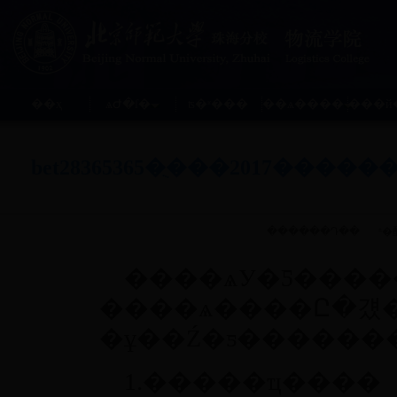
��ҳ
ѧԺ�ſ�
ʦ�ʶ���
��ѧ����
���й
bet28365365�ֻ���2017��
������Դ�� ʱ�䣺2
����ѧУ�Ƽ�����
����ѧ����Ը�걨�
1.�����ҵ����