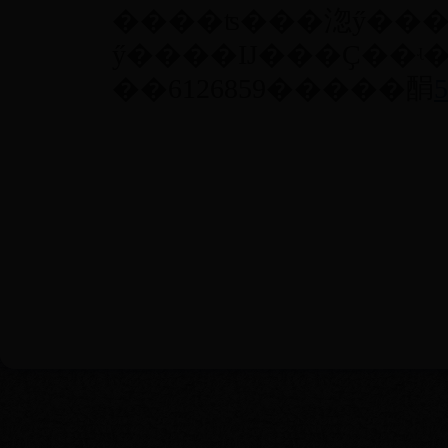
����ʦ���淴ӳ��
ӳ����Ĳ���Ҫ��ʵ
��6126859�����䣺