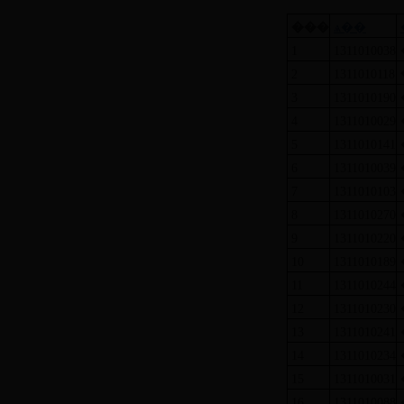
���
ѧ��
1
1311010038
2
1311010118
3
1311010190
4
1311010029
5
1311010141
6
1311010039
7
1311010103
8
1311010270
9
1311010220
10
1311010189
11
1311010244
12
1311010230
13
1311010241
14
1311010234
15
1311010031
16
1311010088