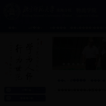
��ҳ
ѧԺ�ſ�
ʦ�ʶ���
��ѧ����
���й
��ҳ
Ժ����
���񹫿�
->
->
����ʦ����ѧ�麣��Уbet
Ժ�񹫿�
���񹫿�