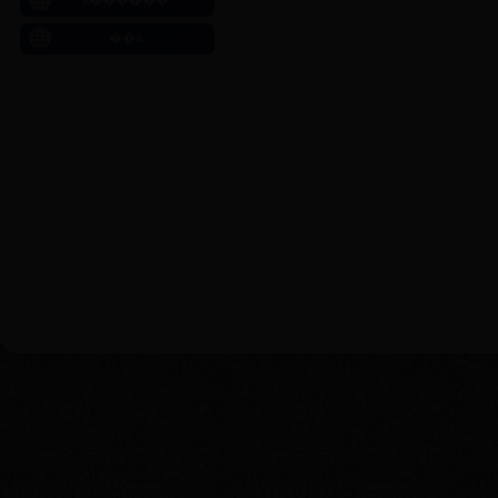
ѧ������
��ѧ