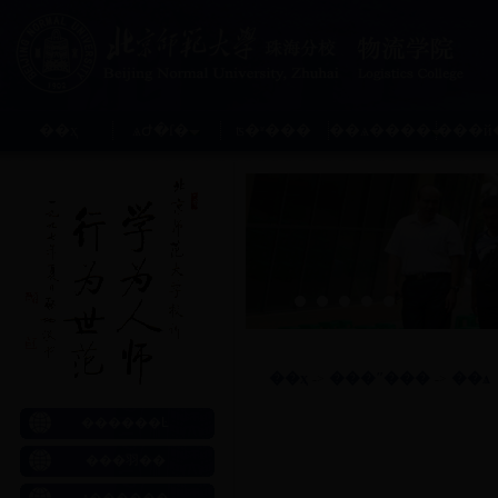
��ҳ
ѧԺ�ſ�
ʦ�ʶ���
��ѧ����
���й
��ҳ
���ʺ���
��ѧ
->
->
������Ŀ
���⽻��